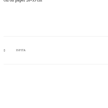
Oil on paper 26×35 cm
ISPITA